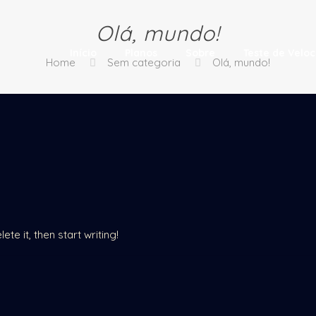
Olá, mundo!
Início
Planos
Sobre
Teste de Velo
Home
Sem categoria
Olá, mundo!
lete it, then start writing!