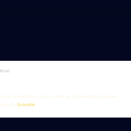
disse:
cluir comentários, visite a tela de Comentários no painel.
artir do
Gravatar
.